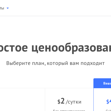
ты
остое ценообразова
Выберите план, который вам подходит
Ваш
2
$
/сутки
$
Без автоматического
Счё