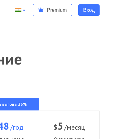
Premium
Вход
ние
а выгода 33%
48
5
/год
$
/месяц
т один раз в
Счёт один раз в