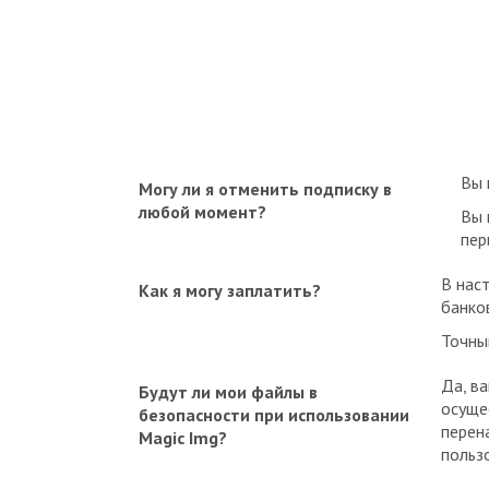
Вы 
Могу ли я отменить подписку в
любой момент?
Вы 
пер
В наст
Как я могу заплатить?
банков
Точны
Да, в
Будут ли мои файлы в
осуще
безопасности при использовании
перен
Magic Img?
польз