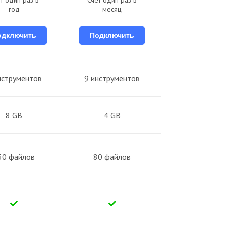
год
месяц
одключить
Подключить
нструментов
9 инструментов
8 GB
4 GB
50 файлов
80 файлов