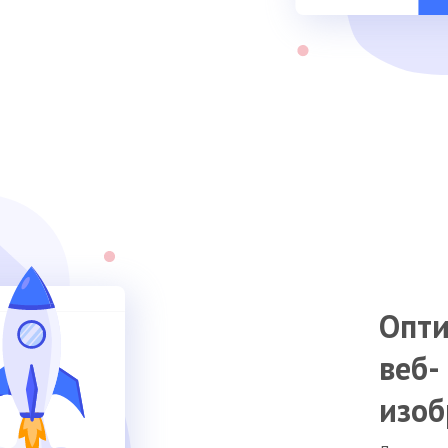
Опт
веб-
изо