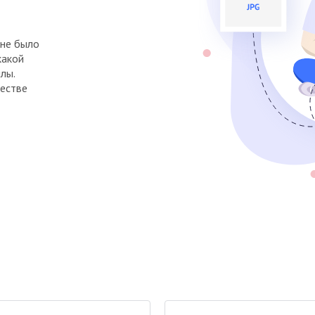
не было
какой
лы.
естве