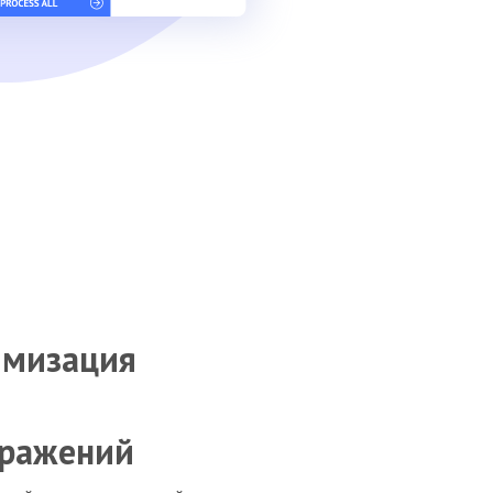
имизация
бражений