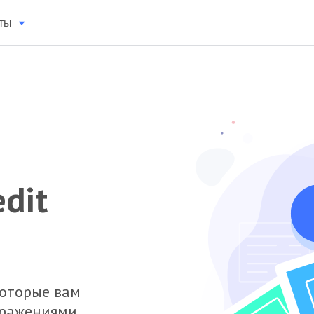
ты
edit
которые вам
бражениями