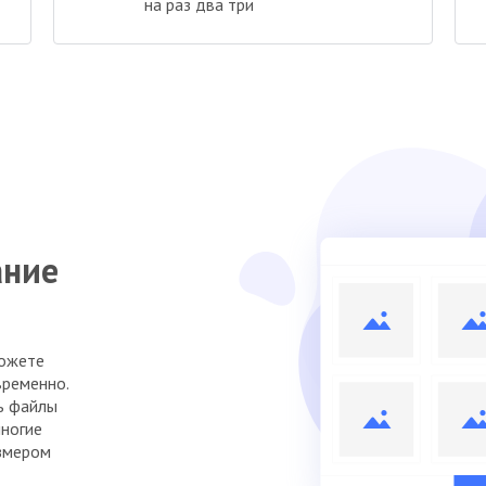
на раз два три
ание
можете
временно.
ь файлы
многие
азмером